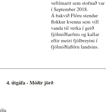
veftímarit sem stofnað var 
í September 2018.
Á bakvið Flóru stendur 
flokkur kvenna sem vill 
vanda til verka í gerð 
fjölmiðlaefnis og kallar 
eftir meiri fjölbreytni í 
fjölmiðlaflóru landsins.
4. útgáfa - Móðir jörð
Sólu 