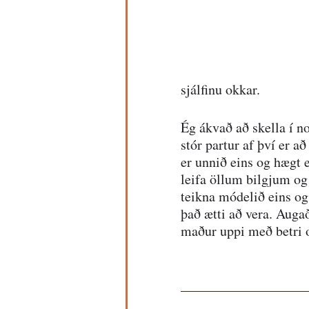
sjálfinu okkar.
Ég ákvað að skella í n
stór partur af því er 
er unnið eins og hægt 
leifa öllum bilgjum o
teikna módelið eins og 
það ætti að vera. Augað
maður uppi með betri o