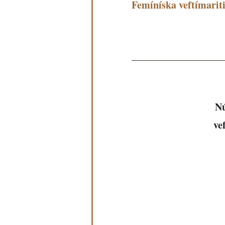
Femíníska veftímariti
Nú
ve