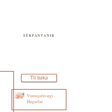
Í
SÉRPANTANIR
Til baka
Vinnujafnvægi -
Hugarfar