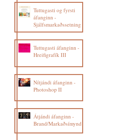
Tuttugasti og fyrsti
áfanginn -
Sjálfsmarkaðssetning
Tuttugasti áfanginn -
Hreifigrafík III
Nítjándi áfanginn -
Photoshop II
Átjándi áfanginn -
Brand/Markaðsímynd