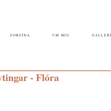
FORSÍÐA
UM MIG
GALLER
ingar - Flóra