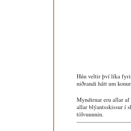
Hún veltir því líka fyr
niðrandi hátt um konu
Myndirnar eru allar af 
allar blýantsskissur í 
tölvuunnin.