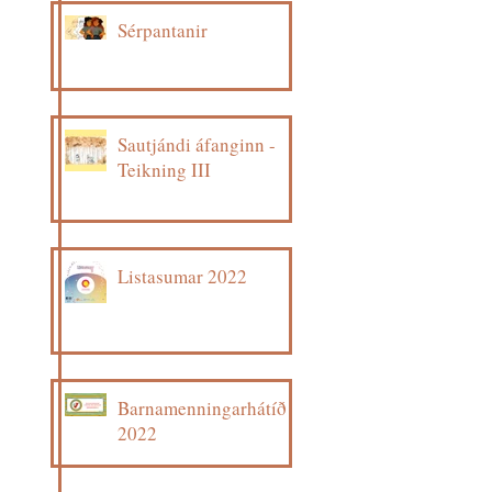
Sérpantanir
Sautjándi áfanginn -
Teikning III
Listasumar 2022
Barnamenningarhátíð
2022