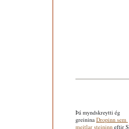
Þá myndskreytti ég 
greinin
a 
Dropinn sem 
meitlar steininn
eftir 