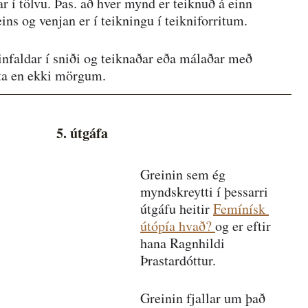
ar í tölvu. Þas. að hver mynd er teiknuð á einn 
ins og venjan er í teikningu í teikniforritum.
infaldar í sniði og teiknaðar eða málaðar með 
ta en ekki mörgum.
5. útgáfa
Greinin sem ég 
myndskreytti í þessarri 
útgáfu heitir 
Femínísk 
útópía hvað? 
og er eftir 
hana Ragnhildi 
Þrastardóttur.
Greinin fjallar um það 