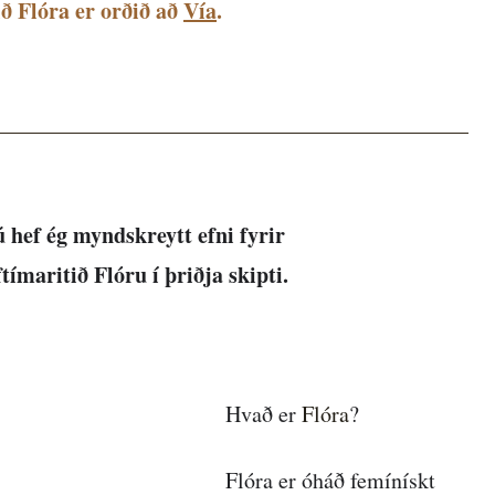
ð Flóra er orðið að 
Vía
. 
 hef ég myndskreytt efni fyrir
ftímaritið Flóru í þriðja skipti.
Hvað er 
Flóra
?
Flóra er óháð femínískt 