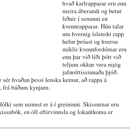
hvað karlrapparar eru enn 
meira áberandi og betur 
liðnir í senunni en 
kvennrapparar. Hún talar 
um hvernig íslenskt rapp 
hefur þróast og hversu 
miklir kvennfordómar eru 
enn þar við líði þótt við 
teljum okkur vera mjög 
jafnréttissinnaða þjóð. 
ir sér hvaðan þessi lenska kemur, að rappa á 
r, frá báðum kynjum.
fólki sem minnst er á í greininni. Skissurnar eru 
skissubók, en öll eftirvinnsla og lokaútkoma er 