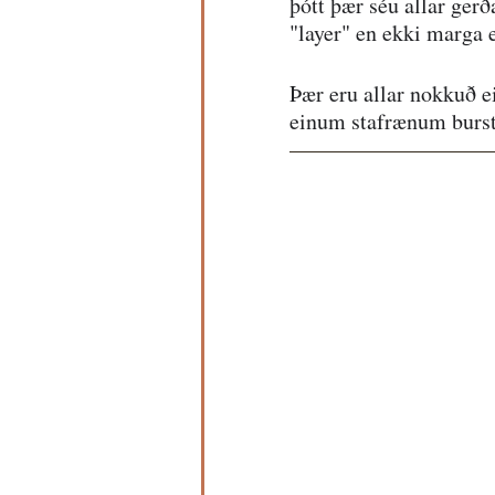
þótt þær séu allar gerð
"layer" en ekki marga e
Þær eru allar nokkuð e
einum stafrænum burs