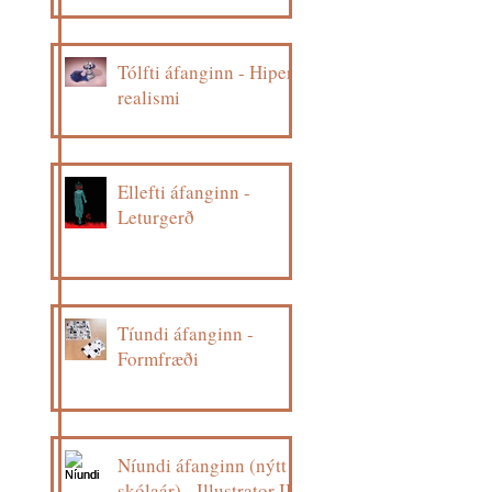
Tólfti áfanginn - Hiper
realismi
Ellefti áfanginn -
Leturgerð
Tíundi áfanginn -
Formfræði
Níundi áfanginn (nýtt
skólaár) - Illustrator II