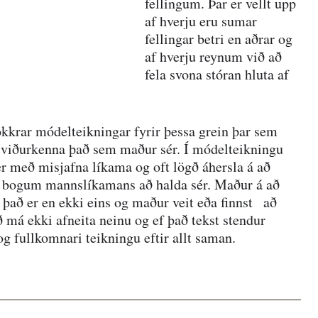
fellingum. Þar er vellt upp 
af hverju eru sumar 
fellingar betri en aðrar og 
af hverju reynum við að 
fela svona stóran hluta af 
okkrar módelteikningar fyrir þessa grein þar sem 
að viðurkenna það sem maður sér. Í módelteikningu 
er með misjafna líkama og oft lögð áhersla á að 
g bogum mannslíkamans að halda sér. Maður á að 
það er en ekki eins og maður veit eða finnst   að 
 má ekki afneita neinu og ef það tekst stendur 
g fullkomnari teikningu eftir allt saman.