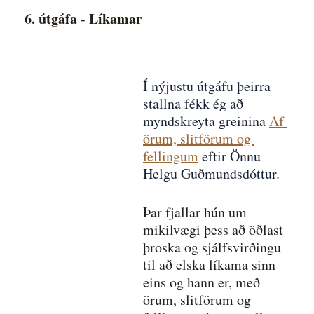
6. útgáfa - Líkamar
Í nýjustu útgáfu þeirra 
stallna fékk ég að 
myndskreyta greinina 
Af 
örum, slitförum og 
fellingum
 eftir Önnu 
Helgu Guðmundsdóttur.
Þar fjallar hún um 
mikilvægi þess að öðlast 
þroska og sjálfsvirðingu 
til að elska líkama sinn 
eins og hann er, með 
örum, slitförum og 