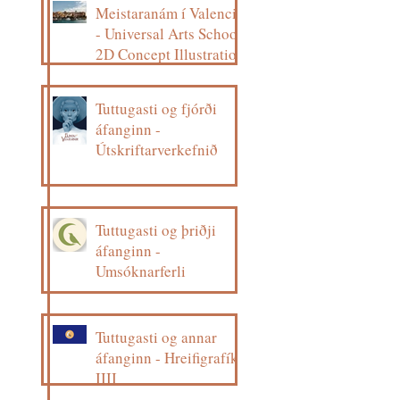
Meistaranám í Valencia
- Universal Arts School,
2D Concept Illustration
Tuttugasti og fjórði
áfanginn -
Útskriftarverkefnið
Tuttugasti og þriðji
áfanginn -
Umsóknarferli
Tuttugasti og annar
áfanginn - Hreifigrafík
IIII