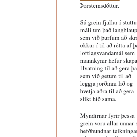
Þorsteinsdóttur.
Sú grein fjallar í stuttu
máli um það langhlaup
sem við þurfum að skr
okkur í til að rétta af þ
loftlagsvandamál sem 
mannkynir hefur skapa
Hvatning til að gera þa
sem við getum til að 
leggja jörðinni lið og 
hvetja aðra til að gera 
slíkt hið sama.
Myndirnar fyrir þessa 
grein voru allar unnar
hefðbundnar teikninga