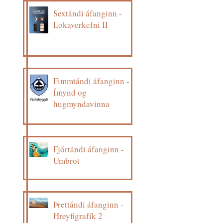
Sextándi áfanginn -
Lokaverkefni II
Fimmtándi áfanginn -
Ímynd og
hugmyndavinna
Fjórtándi áfanginn -
Umbrot
Þrettándi áfanginn -
Hreyfigrafík 2