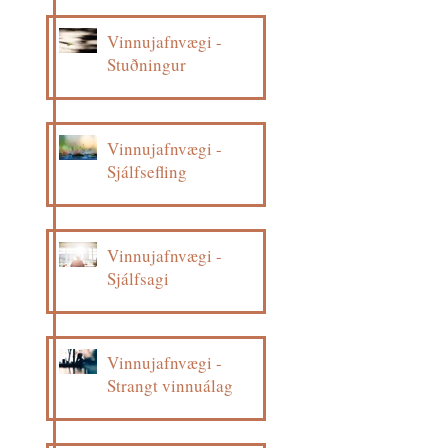
Vinnujafnvægi -
Stuðningur
Vinnujafnvægi -
Sjálfsefling
Vinnujafnvægi -
Sjálfsagi
Vinnujafnvægi -
Strangt vinnuálag