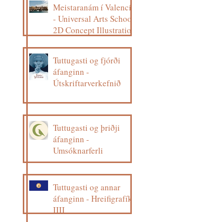
Meistaranám í Valencia
- Universal Arts School,
2D Concept Illustration
Tuttugasti og fjórði
áfanginn -
Útskriftarverkefnið
Tuttugasti og þriðji
áfanginn -
Umsóknarferli
Tuttugasti og annar
áfanginn - Hreifigrafík
IIII