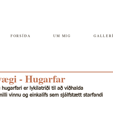
FORSÍÐA
UM MIG
GALLER
ægi - Hugarfar
ugarfari er lykilatriði til að viðhalda 
illi vinnu og einkalífs sem sjálfstætt starfandi 