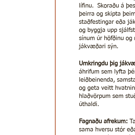
lífinu.  Skoraðu á þ
þeirra og skipta þeim
staðfestingar eða ják
og byggja upp sjálf
sínum úr höfðinu og
jákvæðari sýn.
Umkringdu þig jákv
áhrifum sem lyfta þér
leiðbeinenda, samst
og geta veitt hvatni
hlaðvörpum sem stuð
úthaldi.
Fagnaðu afrekum: 
T
sama hversu stór eð