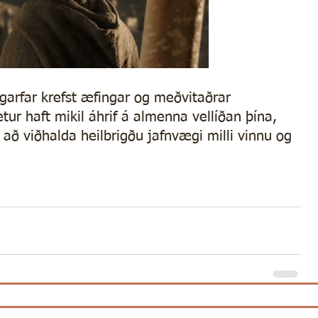
arfar krefst æfingar og meðvitaðrar 
etur haft mikil áhrif á almenna vellíðan þína, 
 að viðhalda heilbrigðu jafnvægi milli vinnu og 