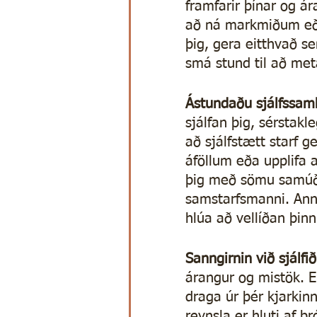
framfarir þínar og ár
að ná markmiðum eða
þig, gera eitthvað s
smá stund til að me
Ástundaðu sjálfssam
sjálfan þig, sérstakl
að sjálfstætt starf g
áföllum eða upplifa 
þig með sömu samúð o
samstarfsmanni. Anna
hlúa að vellíðan þinn
Sanngirnin við sjálfið
árangur og mistök. Ek
draga úr þér kjarki
reynsla er hluti af þ