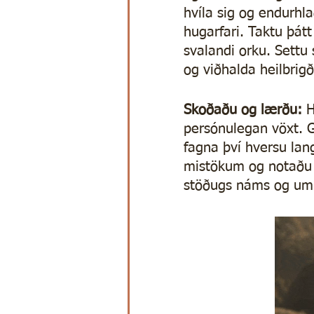
hvíla sig og endurhl
hugarfari. Taktu þátt
svalandi orku. Settu 
og viðhalda heilbrigð
Skoðaðu og lærðu: 
H
persónulegan vöxt. G
fagna því hversu lan
mistökum og notaðu þá
stöðugs náms og um