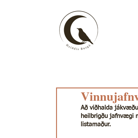
Vinnujafnv
Að viðhalda jákvæðu h
heilbrigðu jafnvægi m
listamaður.