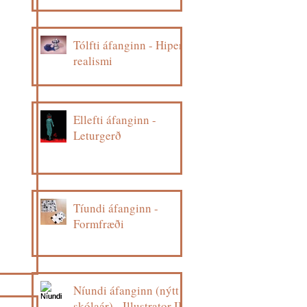
Tólfti áfanginn - Hiper
realismi
Ellefti áfanginn -
Leturgerð
Tíundi áfanginn -
Formfræði
Níundi áfanginn (nýtt
skólaár) - Illustrator II