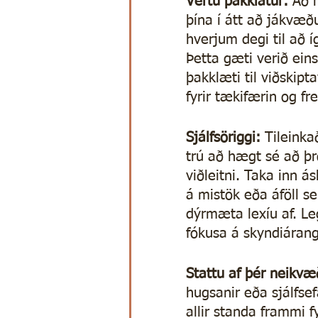
Vertu þakklátur:
 Að 
þína í átt að jákvæðu
hverjum degi til að í
Þetta gæti verið eins
þakklæti til viðskipt
fyrir tækifærin og fre
Sjálfsöriggi: 
Tileinka
trú að hægt sé að þr
viðleitni. Taka inn á
á mistök eða áföll s
dýrmæta lexíu af. Le
fókusa á skyndiárang
Stattu af þér neikvæ
hugsanir eða sjálfse
allir standa frammi f