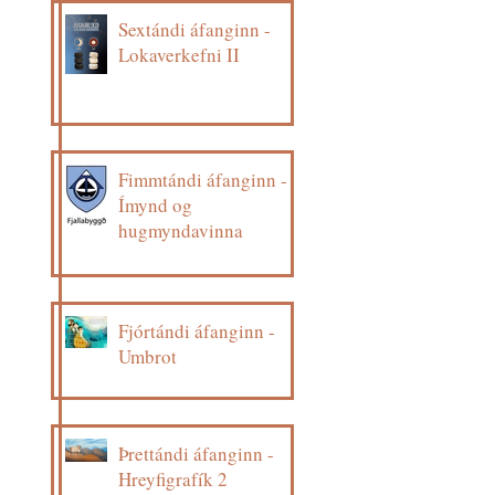
Sextándi áfanginn -
Lokaverkefni II
Fimmtándi áfanginn -
Ímynd og
hugmyndavinna
Fjórtándi áfanginn -
Umbrot
Þrettándi áfanginn -
Hreyfigrafík 2