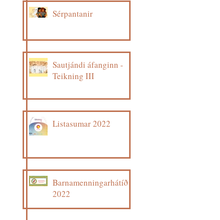
Sérpantanir
Sautjándi áfanginn -
Teikning III
Listasumar 2022
Barnamenningarhátíð
2022