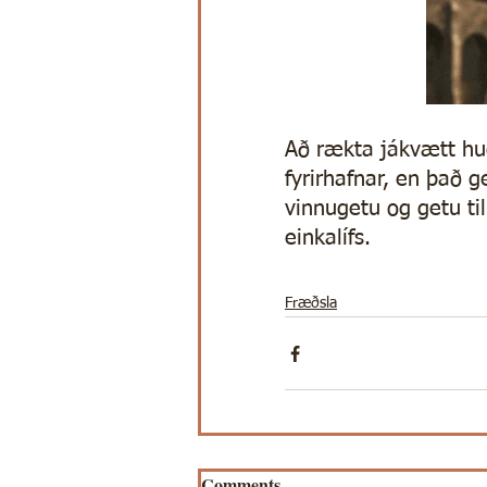
Að rækta jákvætt hug
fyrirhafnar, en það g
vinnugetu og getu til
einkalífs.
Fræðsla
Comments