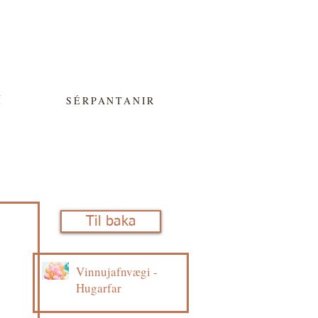
Í
SÉRPANTANIR
Til baka
Vinnujafnvægi -
Hugarfar