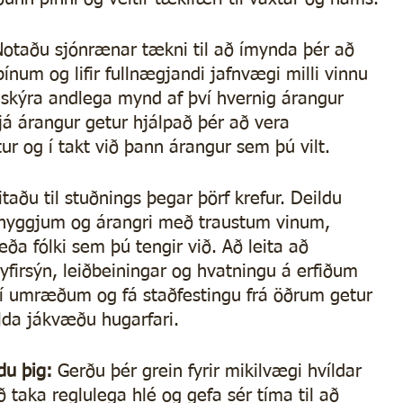
Notaðu sjónrænar tækni til að ímynda þér að 
num og lifir fullnægjandi jafnvægi milli vinnu 
l skýra andlega mynd af því hvernig árangur 
 sjá árangur getur hjálpað þér að vera 
ur og í takt við þann árangur sem þú vilt.
itaðu til stuðnings þegar þörf krefur. Deildu 
hyggjum og árangri með traustum vinum, 
ða fólki sem þú tengir við. Að leita að 
 yfirsýn, leiðbeiningar og hvatningu á erfiðum 
 í umræðum og fá staðfestingu frá öðrum getur 
lda jákvæðu hugarfari.
du þig: 
Gerðu þér grein fyrir mikilvægi hvíldar 
 taka reglulega hlé og gefa sér tíma til að 