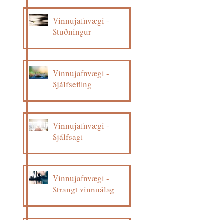
Vinnujafnvægi -
Stuðningur
Vinnujafnvægi -
Sjálfsefling
Vinnujafnvægi -
Sjálfsagi
Vinnujafnvægi -
Strangt vinnuálag