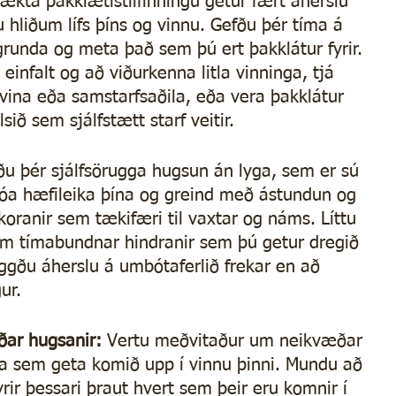
rækta þakklætistilfinningu getur fært áherslu 
 hliðum lífs þíns og vinnu. Gefðu þér tíma á 
grunda og meta það sem þú ert þakklátur fyrir. 
 einfalt og að viðurkenna litla vinninga, tjá 
avina eða samstarfsaðila, eða vera þakklátur 
lsið sem sjálfstætt starf veitir.
ðu þér sjálfsörugga hugsun án lyga, sem er sú 
óa hæfileika þína og greind með ástundun og 
skoranir sem tækifæri til vaxtar og náms. Líttu 
em tímabundnar hindranir sem þú getur dregið 
ggðu áherslu á umbótaferlið frekar en að 
ur.
ðar hugsanir: 
Vertu meðvitaður um neikvæðar 
fa sem geta komið upp í vinnu þinni. Mundu að 
yrir þessari þraut hvert sem þeir eru komnir í 