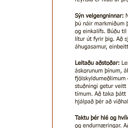
Sýn velgengninnar: 
þú náir markmiðum þí
og einkalífs. Búðu ti
lítur út fyrir þig. Að
áhugasamur, einbeitt
Leitaðu aðstoðar: 
Le
áskorunum þínum, á
fjölskyldumeðlimum e
stuðningi getur veitt
tímum. Að taka þátt
hjálpað þér að viðha
Taktu þér hlé og hvíl
og endurnæringar. Að