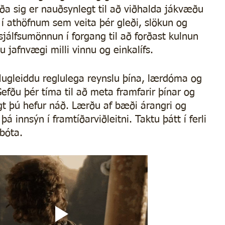
aða sig er nauðsynlegt til að viðhalda jákvæðu 
 í athöfnum sem veita þér gleði, slökun og 
sjálfsumönnun í forgang til að forðast kulnun 
u jafnvægi milli vinnu og einkalífs.
ugleiddu reglulega reynslu þína, lærdóma og 
efðu þér tíma til að meta framfarir þínar og 
gt þú hefur náð. Lærðu af bæði árangri og 
 innsýn í framtíðarviðleitni. Taktu þátt í ferli 
bóta.