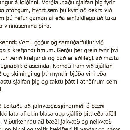
angur á leiðinni. Verðlaunaðu sjálfan þig fyrir 
 áföngum, hvort sem þú kýst að dekra við 
em þú hefur gaman af eða einfaldlega að taka 
ta vinnusemina þína.
kennd: 
Vertu góður og samúðarfullur við 
ega á krefjandi tímum. Gerðu þér grein fyrir því 
etur verið krefjandi og það er eðlilegt að mæta 
augnablik efasemda. Komdu fram við sjálfan 
g skilningi og þú myndir bjóða vini eða 
stu sjálfan þig og taktu þátt í athöfnum sem 
i.
: 
Leitaðu að jafnvægissjónarmiði á bæði 
ki láta afrekin blása upp sjálfið þitt eða áföll 
nn. Viðurkenndu að bæði jákvæð og neikvæð 
róunn þinni og veitir tækifæri til vaxtar og náms.