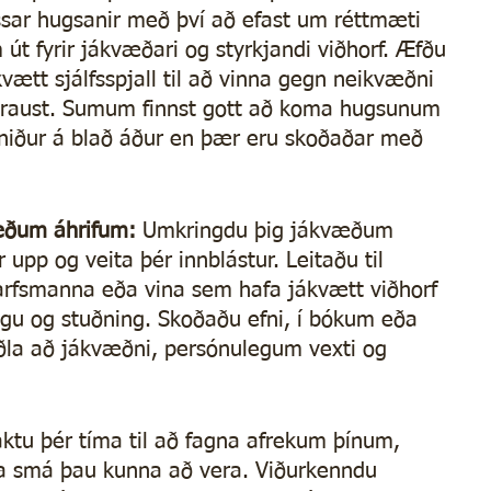
essar hugsanir með því að efast um réttmæti 
 út fyrir jákvæðari og styrkjandi viðhorf. Æfðu 
vætt sjálfsspjall til að vinna gegn neikvæðni 
straust. Sumum finnst gott að koma hugsunum 
 niður á blað áður en þær eru skoðaðar með 
æðum áhrifum: 
Umkringdu þig jákvæðum 
 upp og veita þér innblástur. Leitaðu til 
arfsmanna eða vina sem hafa jákvætt viðhorf 
ngu og stuðning. Skoðaðu efni, í bókum eða 
la að jákvæðni, persónulegum vexti og 
aktu þér tíma til að fagna afrekum þínum, 
a smá þau kunna að vera. Viðurkenndu 