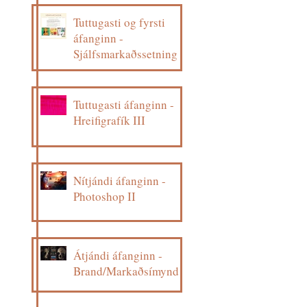
Tuttugasti og fyrsti
áfanginn -
Sjálfsmarkaðssetning
Tuttugasti áfanginn -
Hreifigrafík III
Nítjándi áfanginn -
Photoshop II
Átjándi áfanginn -
Brand/Markaðsímynd