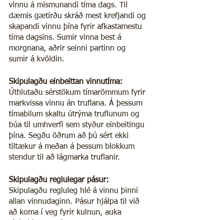
vinnu á mismunandi tíma dags. Til 
dæmis gætirðu skráð mest krefjandi og 
skapandi vinnu þína fyrir afkastamestu 
tíma dagsins. Sumir vinna best á 
morgnana, aðrir seinni partinn og 
sumir á kvöldin.
Skipulagðu einbeittan vinnutíma:
Úthlutaðu sérstökum tímarömmum fyrir 
markvissa vinnu án truflana. Á þessum 
tímabilum skaltu útrýma truflunum og 
búa til umhverfi sem styður einbeitingu 
þína. Segðu öðrum að þú sért ekki 
tiltækur á meðan á þessum blokkum 
stendur til að lágmarka truflanir.
Skipulagðu reglulegar pásur:
Skipulagðu regluleg hlé á vinnu þinni 
allan vinnudaginn. Pásur hjálpa til við 
að koma í veg fyrir kulnun, auka 