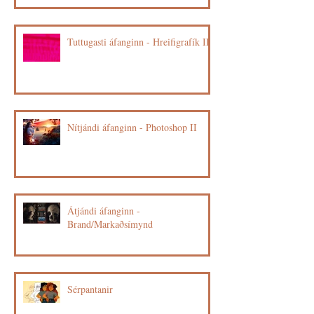
Tuttugasti áfanginn - Hreifigrafík III
Nítjándi áfanginn - Photoshop II
Átjándi áfanginn -
Brand/Markaðsímynd
Sérpantanir