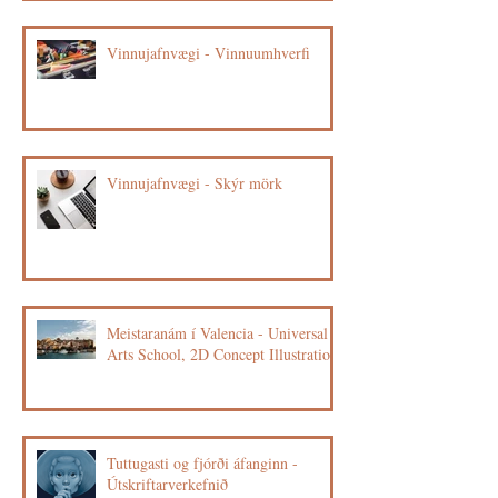
Vinnujafnvægi - Vinnuumhverfi
Vinnujafnvægi - Skýr mörk
Meistaranám í Valencia - Universal
Arts School, 2D Concept Illustration
Tuttugasti og fjórði áfanginn -
Útskriftarverkefnið