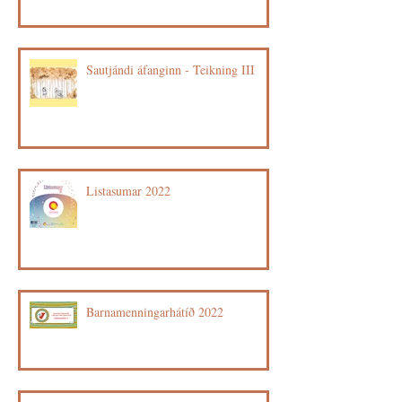
Sautjándi áfanginn - Teikning III
Listasumar 2022
Barnamenningarhátíð 2022