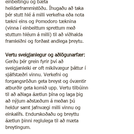
einbeitingu og bæta 
heildarframmistöðu. Íhugaðu að taka 
þér stutt hlé á milli verkefna eða nota 
tækni eins og Pomodoro tæknina 
(vinna í einbeittum sprettum með 
stuttum hléum á milli) til að viðhalda 
framleiðni og forðast andlega þreytu.
Vertu sveigjanlegur og aðlögunarfær:
Gerðu þér grein fyrir því að 
sveigjanleiki er oft mikilvægur þáttur í 
sjálfstæðri vinnu. Verkefni og 
forgangsröðun geta breyst og óvæntir 
atburðir geta komið upp. Vertu tilbúinn 
til að aðlaga áætlun þína og laga þig 
að nýjum aðstæðum á meðan þú 
heldur samt jafnvægi milli vinnu og 
einkalífs. Endurskoðaðu og breyttu 
áætlun þinni reglulega til að mæta 
breytingum.