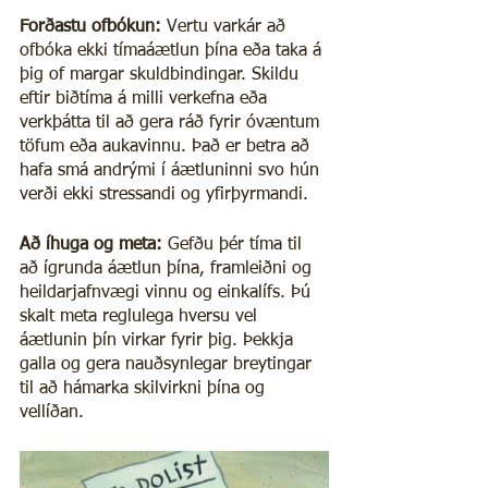
Forðastu ofbókun:
 Vertu varkár að 
ofbóka ekki tímaáætlun þína eða taka á 
þig of margar skuldbindingar. Skildu 
eftir biðtíma á milli verkefna eða 
verkþátta til að gera ráð fyrir óvæntum 
töfum eða aukavinnu. Það er betra að 
hafa smá andrými í áætluninni svo hún 
verði ekki stressandi og yfirþyrmandi.
Að íhuga og meta:
 Gefðu þér tíma til 
að ígrunda áætlun þína, framleiðni og 
heildarjafnvægi vinnu og einkalífs. Þú 
skalt meta reglulega hversu vel 
áætlunin þín virkar fyrir þig. Þekkja 
galla og gera nauðsynlegar breytingar 
til að hámarka skilvirkni þína og 
vellíðan.