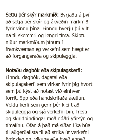
Settu þér skýr markmið:
 Byrjaðu á því 
að setja þér skýr og ákveðin markmið 
fyrir vinnu þína. Finndu hverju þú vilt 
ná til skemmri og lengri tíma. Skiptu 
niður markmiðum þínum í 
framkvæmanleg verkefni sem hægt er 
að forgangsraða og skipuleggja.
Notaðu dagbók eða skipulagskerfi:
Finndu dagbók, dagatal eða 
skipulagskerfi sem virkar fyrir þig hvort 
sem þú kýst að notast við einhver 
forrit, öpp eða handskrifaða áætlun. 
Veldu kerfi sem gerir þér kleift að 
skipuleggja og sjá verkefni þín, fresti 
og skuldbindingar með góðri yfirsýn og 
tímalínu. Ofan á það má síðan líka búa 
til aðgerðalista til að strika út verkefni 
fyrir daginn, vikuna eða hvað annað.