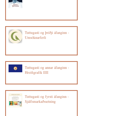
Tuttugasti og þriðji áfanginn -
Umsóknarferli
Tuttugasti og annar áfanginn -
Hreifigrafík IIII
Tuttugasti og fyrsti áfanginn -
Sjálfsmarkaðssetning