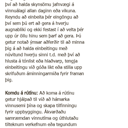
því að halda skynsömu jafnvægi á 
vinnuálagi allan daginn eða vikuna. 
Reyndu að einbeita þér eingöngu að 
því sem þú ert að gera á hverju 
augnabliki og ekki festast í að velta þér 
upp úr öllu hinu sem þarf að gera. Þú 
getur notað ýmsar aðferðir til að minna 
þig á að halda einbeitingu með 
núvitund hverju sinni t.d. með því að 
hlusta á tónlist eða hlaðvarp, tengja 
einbeitingu við góða likt eða stilla upp 
skrifuðum áminningarmiða fyrir framan 
þig.
Komdu á rútínu:
 Að koma á rútínu 
getur hjálpað til við að hámarka 
vinnusemi þína og skapa tilfinningu 
fyrir uppbyggingu. Ákvarðaðu 
samræmdan vinnutíma og úthlutaðu 
tilteknum verkefnum eða tegundum 