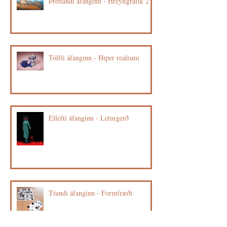
Þrettándi áfanginn - Hreyfigrafík 2
Tólfti áfanginn - Hiper realismi
Ellefti áfanginn - Leturgerð
Tíundi áfanginn - Formfræði