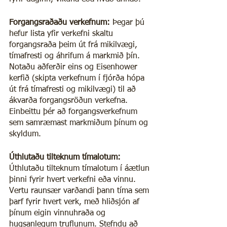
Forgangsraðaðu verkefnum:
 Þegar þú 
hefur lista yfir verkefni skaltu 
forgangsraða þeim út frá mikilvægi, 
tímafresti og áhrifum á markmið þín. 
Notaðu aðferðir eins og Eisenhower 
kerfið (skipta verkefnum í fjórða hópa 
út frá tímafresti og mikilvægi) til að 
ákvarða forgangsröðun verkefna. 
Einbeittu þér að forgangsverkefnum 
sem samræmast markmiðum þínum og 
skyldum.
Úthlutaðu tilteknum tímalotum:
Úthlutaðu tilteknum tímalotum í áætlun 
þinni fyrir hvert verkefni eða vinnu. 
Vertu raunsær varðandi þann tíma sem 
þarf fyrir hvert verk, með hliðsjón af 
þínum eigin vinnuhraða og 
hugsanlegum truflunum. Stefndu að 