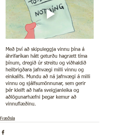
Með því að skipuleggja vinnu þína á 
áhrifaríkan hátt geturðu hagrætt tíma 
þínum, dregið úr streitu og viðhaldið 
heilbrigðara jafnvægi milli vinnu og 
einkalífs. Mundu að ná jafnvægi á milli 
vinnu og sjálfsumönnunar, sem gerir 
þér kleift að hafa sveigjanleika og 
aðlögunarhæfni þegar kemur að 
vinnuflæðinu.
Fræðsla