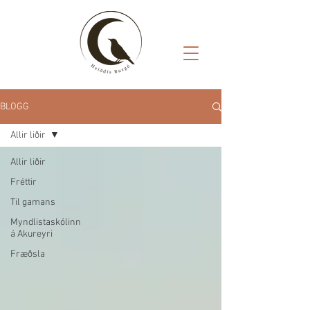
BLOGG
Allir liðir
Allir liðir
Fréttir
Til gamans
Myndlistaskólinn
á Akureyri
Fræðsla