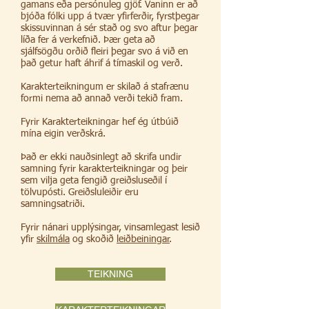
gamans eða persónuleg gjöf. Vaninn er að
bjóða fólki upp á tvær yfirferðir, fyrstþegar
skissuvinnan á sér stað og svo aftur þegar
líða fer á verkefnið. Þær geta að
sjálfsögðu orðið fleiri þegar svo á við en
það getur haft áhrif á tímaskil og verð.
Karakterteikningum er skilað á stafrænu
formi nema að annað verði tekið fram.
Fyrir Karakterteikningar hef ég útbúið
mína eigin verðskrá.
Það er ekki nauðsinlegt að skrifa undir
samning fyrir karakterteikningar og þeir
sem vilja geta fengið greiðsluseðil í
tölvupósti. Greiðsluleiðir eru
samningsatriði.
Fyrir nánari upplýsingar, vinsamlegast lesið
yfir
skilmála
og skoðið
leiðbeiningar
.
TEIKNING