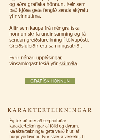
og aðra grafíska hönnun. Þeir sem
það kjósa geta fengið senda skýrslu
yfir vinnutíma.
Allir sem kaupa frá mér grafíska
hönnun skrifa undir samning og fá
sendan greiðslureikning í tölvupósti.
Greiðsluleiðir eru samningsatriði.
Fyrir nánari upplýsingar,
vinsamlegast lesið yfir
skilmála
.
GRAFÍSK HÖNNUN
KARAKTERTEIKNINGAR
Ég tek að mér að sérpantaðar
karakterteikningar af fólki og dýrum.
Karakterteikningar geta verið hluti af
hugmyndavinnu fyrir stærra verkefni, til