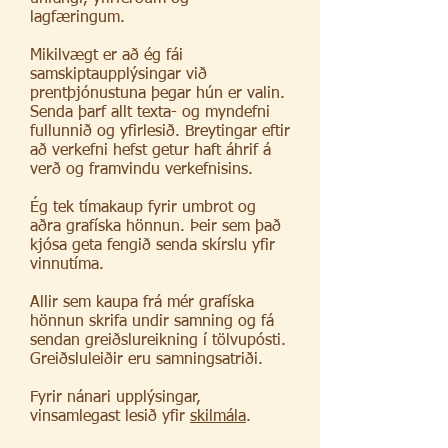
lagfæringum.
Mikilvægt er að ég fái
samskiptaupplýsingar við
prentþjónustuna þegar hún er valin.
Senda þarf allt texta- og myndefni
fullunnið og yfirlesið. Breytingar eftir
að verkefni hefst getur haft áhrif á
verð og framvindu verkefnisins.
Ég tek tímakaup fyrir umbrot og
aðra grafíska hönnun. Þeir sem það
kjósa geta fengið senda skírslu yfir
vinnutíma.
Allir sem kaupa frá mér grafíska
hönnun skrifa undir samning og fá
sendan greiðslureikning í tölvupósti.
Greiðsluleiðir eru samningsatriði.
Fyrir nánari upplýsingar,
vinsamlegast lesið yfir
skilmála
.