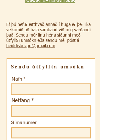
KARAKTERTEIKNINGAR
Ef þú hefur eitthvað annað í huga er þér líka
velkomið að hafa samband við mig varðandi
það. Sendu mér línu hér á síðunni með
útfylltri umsókn eða sendu mér póst á
heiddisbuzgo@gmail.com
Sendu útfyllta umsókn
Nafn
Netfang
Símanúmer