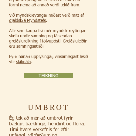
Myndskreytingum er skilað á stafrænu
formi nema að annað verði tekið fram.
Við myndskreytingar miðast verð mitt af
gjaldskrá Myndstefs
.
Allir sem kaupa frá mér myndsktreytingar
skrifa undir samning og fá sendan
greiðslureikning í tölvupósti. Greiðsluleiðir
eru samningsatriði.
Fyrir nánari upplýsingar, vinsamlegast lesið
yfir
skilmála
.
TEIKNING
UMBROT
Ég tek að mér að umbrot fyrir
bækur, bæklinga, hendirit og fleira.
Tími hvers verkefnis fer eftir
unfangi, yfirferðum og