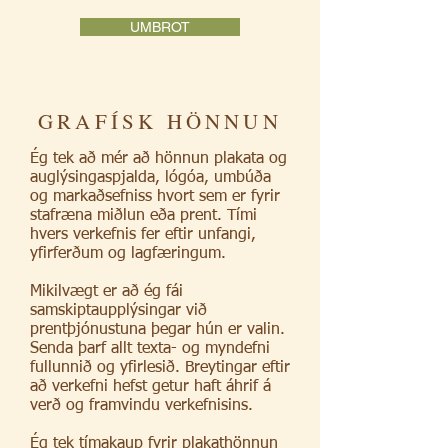
UMBROT
GRAFÍSK HÖNNUN
Ég tek að mér að hönnun plakata og
auglýsingaspjalda, lógóa, umbúða
og markaðsefniss hvort sem er fyrir
stafræna miðlun eða prent. Tími
hvers verkefnis fer eftir unfangi,
yfirferðum og lagfæringum.
Mikilvægt er að ég fái
samskiptaupplýsingar við
prentþjónustuna þegar hún er valin.
Senda þarf allt texta- og myndefni
fullunnið og yfirlesið. Breytingar eftir
að verkefni hefst getur haft áhrif á
verð og framvindu verkefnisins.
Ég tek tímakaup fyrir plakathönnun