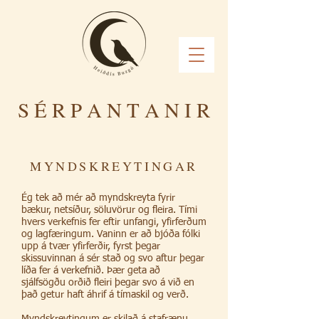
S É R P A N T A N I R
MYNDSKREYTINGAR
Ég tek að mér að myndskreyta fyrir
bækur, netsíður, söluvörur og fleira. Tími
hvers verkefnis fer eftir unfangi, yfirferðum
og lagfæringum. Vaninn er að bjóða fólki
upp á tvær yfirferðir, fyrst þegar
skissuvinnan á sér stað og svo aftur þegar
líða fer á verkefnið. Þær geta að
sjálfsögðu orðið fleiri þegar svo á við en
það getur haft áhrif á tímaskil og verð.