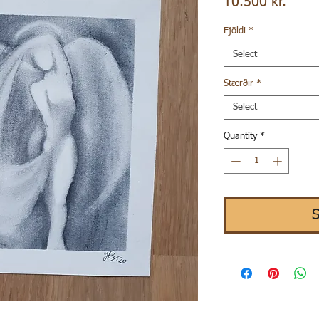
Price
10.500 kr.
Fjöldi
*
Select
Stærðir
*
Select
Quantity
*
S