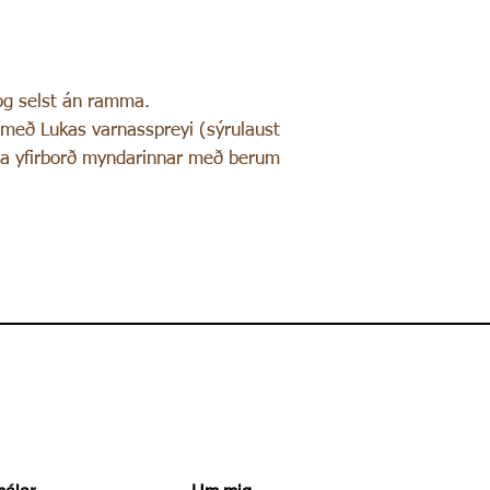
og selst án ramma.
 með Lukas varnasspreyi (sýrulaust
ta yfirborð myndarinnar með berum