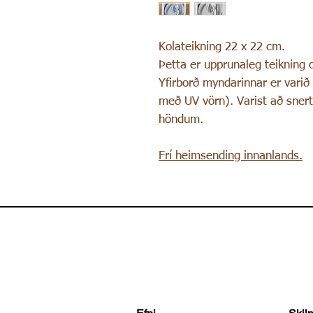
Kolateikning 22 x 22 cm.
Þetta er upprunaleg teikning 
Yfirborð myndarinnar er varið
með UV vörn). Varist að sner
höndum.
Frí heimsending innanlands.