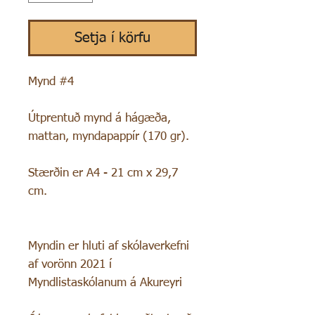
Setja í körfu
Mynd #4
Útprentuð mynd á hágæða,
mattan, myndapappír (170 gr).
Stærðin er A4 - 21 cm x 29,7
cm.
Myndin er hluti af skólaverkefni
af vorönn 2021 í
Myndlistaskólanum á Akureyri