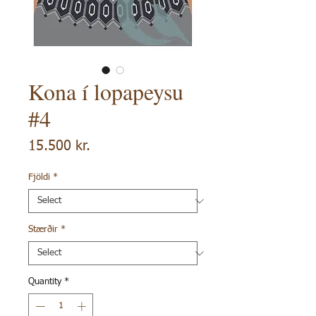
Kona í lopapeysu
#4
Price
15.500 kr.
Fjöldi
*
Stærðir
*
Quantity
*