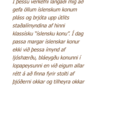
Í þessu verkefni langaði mig að
gefa öllum íslenskum konum
pláss og brjóta upp útlits
staðalímyndina af hinni
klassísku “íslensku konu”. Í dag
passa margar íslenskar konur
ekki við þessa ímynd af
ljóshærðu, bláeygðu konunni í
lopapeysunni en við eigum allar
rétt á að finna fyrir stolti af
þjóðerni okkar og tilheyra okkar
þjóð í okkar líkama án allra
fordóma á okkar eigin
forsendum.