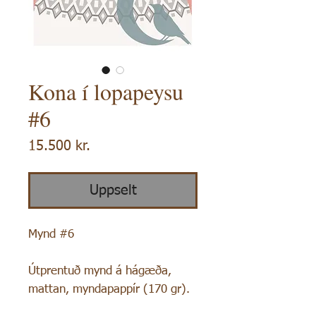
Kona í lopapeysu
#6
Price
15.500 kr.
Uppselt
Mynd #6
Útprentuð mynd á hágæða,
mattan, myndapappír (170 gr).