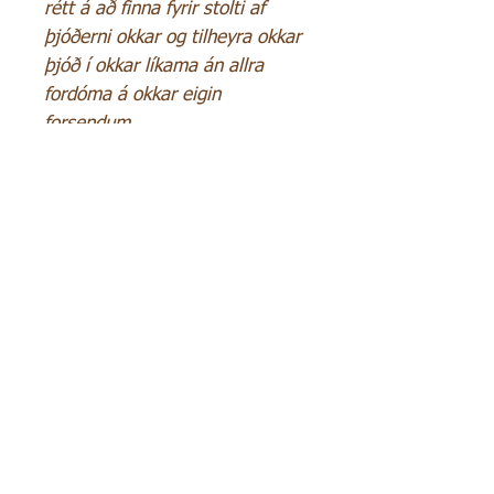
rétt á að finna fyrir stolti af
þjóðerni okkar og tilheyra okkar
þjóð í okkar líkama án allra
fordóma á okkar eigin
forsendum.
SENDA PÓST
Efni
Skilm
álar
​
Concept art
Þjónusta
Teikning
Höfu
ndaréttur
Umbrot
Sölus
t
aðir
Grafísk hönnun
Sérp
antani
r
Greiðslu
mátar