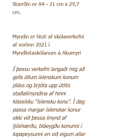
Stærðin er A4 - 21 cm x 29,7
cm.
Myndin er hluti af skólaverkefni
af vorönn 2021 í
Myndlistaskólanum á Akureyri
Í þessu verkefni langaði mig að
gefa öllum íslenskum konum
pláss og brjóta upp útlits
staðalímyndina af hinni
klassísku “íslensku konu”. Í dag
passa margar íslenskar konur
ekki við þessa ímynd af
ljóshærðu, bláeygðu konunni í
lopapeysunni en við eigum allar