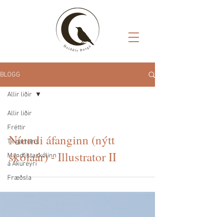
BLOGG
Allir liðir
Allir liðir
Fréttir
Níundi áfanginn (nýtt
Til gamans
skólaár) - Illustrator II
Myndlistaskólinn
á Akureyri
Fræðsla