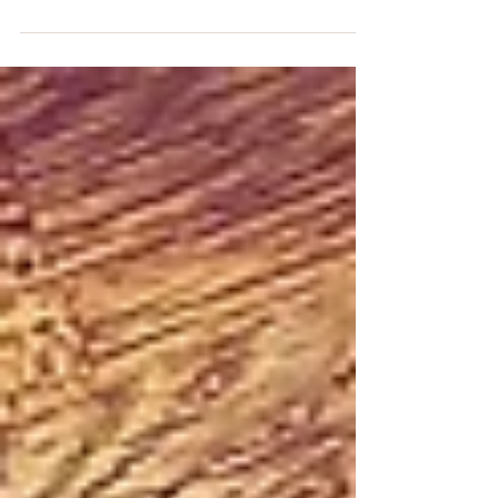
Áttundi áfanginn -
Lokaverkefni