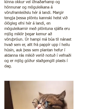
kinna okkur vel iðnaðarhamp og 
hönnunar og möguleikana á 
vöruframleiðslu hér á landi. Margir 
tengja þessa plöntu kannski helst við 
ólögleg efni hér á landi, en 
möguleikarnir með plöntuna sjálfa eru 
mjög miklir þegar kemur að 
vöruþróun. Úr hampi má búa til nánast 
hvað sem er, allt frá pappír upp í heilu 
húsin, auk þess sem plantan hefur í 
aldanna rás mikið verið notuð í vefnaði 
og er mjög góður staðgengill plasts í 
dag.