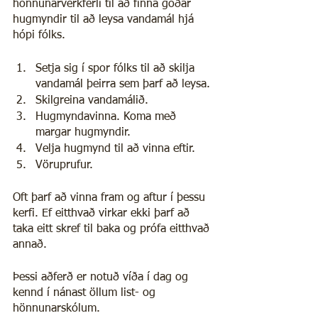
hönnunarverkferli til að finna góðar 
hugmyndir til að leysa vandamál hjá 
hópi fólks.
Setja sig í spor fólks til að skilja 
vandamál þeirra sem þarf að leysa.
Skilgreina vandamálið.
Hugmyndavinna. Koma með 
margar hugmyndir.
Velja hugmynd til að vinna eftir.
Vöruprufur.
Oft þarf að vinna fram og aftur í þessu 
kerfi. Ef eitthvað virkar ekki þarf að 
taka eitt skref til baka og prófa eitthvað 
annað.
Þessi aðferð er notuð víða í dag og 
kennd í nánast öllum list- og 
hönnunarskólum.