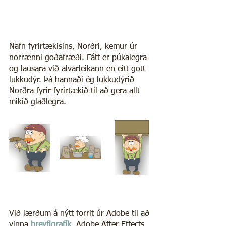
Nafn fyrirtækisins, Norðri, kemur úr 
norrænni goðafræði. Fátt er púkalegra 
og lausara við alvarleikann en eitt gott 
lukkudýr. Þá hannaði ég lukkudýrið 
Norðra fyrir fyrirtækið til að gera allt 
mikið glaðlegra.
Við lærðum á nýtt forrit úr Adobe til að 
vinna 
hreyfigrafík
, Adobe After Effects.