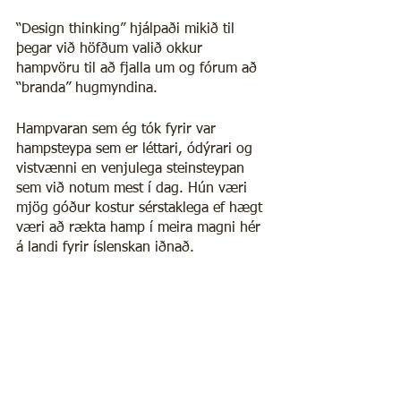
“Design thinking” hjálpaði mikið til 
þegar við höfðum valið okkur 
hampvöru til að fjalla um og fórum að 
“branda” hugmyndina.
Hampvaran sem ég tók fyrir var 
hampsteypa sem er léttari, ódýrari og 
vistvænni en venjulega steinsteypan 
sem við notum mest í dag. Hún væri 
mjög góður kostur sérstaklega ef hægt 
væri að rækta hamp í meira magni hér 
á landi fyrir íslenskan iðnað.