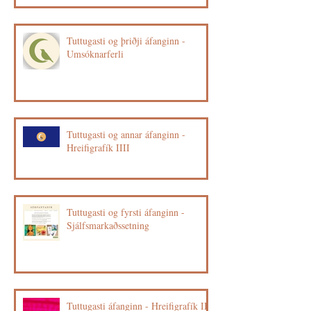
Tuttugasti og þriðji áfanginn -
Umsóknarferli
Tuttugasti og annar áfanginn -
Hreifigrafík IIII
Tuttugasti og fyrsti áfanginn -
Sjálfsmarkaðssetning
Tuttugasti áfanginn - Hreifigrafík III