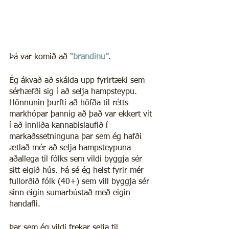
Þá var komið að 
“brandinu”
.
Ég ákvað að skálda upp fyrirtæki sem 
sérhæfði sig í að selja hampsteypu. 
Hönnunin þurfti að höfða til rétts 
markhópar þannig að það var ekkert vit 
í að innliða kannabislaufið í 
markaðssetninguna þar sem ég hafði 
ætlað mér að selja hampsteypuna 
aðallega til fólks sem vildi byggja sér 
sitt eigið hús. Þá sé ég helst fyrir mér 
fullorðið fólk (40+) sem vill byggja sér 
sinn eigin sumarbústað með eigin 
handafli.
Þar sem ég vildi frekar selja til 