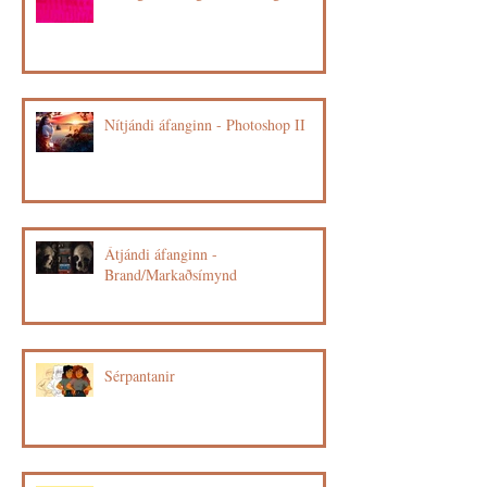
Nítjándi áfanginn - Photoshop II
Átjándi áfanginn -
Brand/Markaðsímynd
Sérpantanir