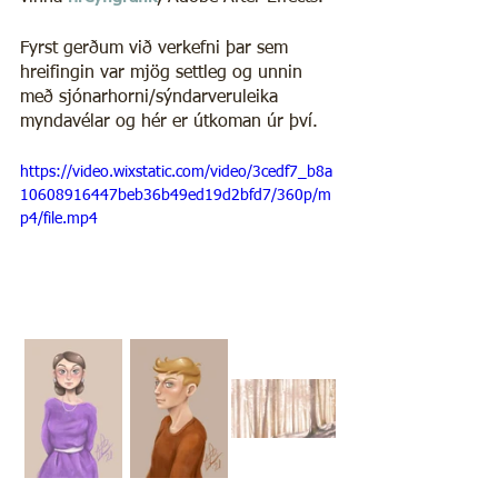
Fyrst gerðum við verkefni þar sem 
hreifingin var mjög settleg og unnin 
með sjónarhorni/sýndarveruleika 
myndavélar og hér er útkoman úr því.
https://video.wixstatic.com/video/3cedf7_b8a
10608916447beb36b49ed19d2bfd7/360p/m
p4/file.mp4