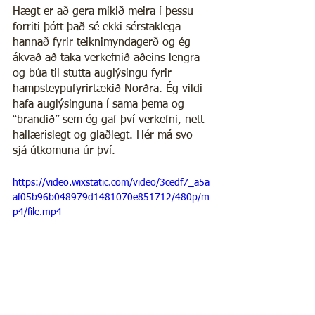
Hægt er að gera mikið meira í þessu 
forriti þótt það sé ekki sérstaklega 
hannað fyrir teiknimyndagerð og ég 
ákvað að taka verkefnið aðeins lengra 
og búa til stutta auglýsingu fyrir 
hampsteypufyrirtækið Norðra. Ég vildi 
hafa auglýsinguna í sama þema og 
“brandið” sem ég gaf því verkefni, nett 
hallærislegt og glaðlegt. Hér má svo 
sjá útkomuna úr því.
https://video.wixstatic.com/video/3cedf7_a5a
af05b96b048979d1481070e851712/480p/m
p4/file.mp4