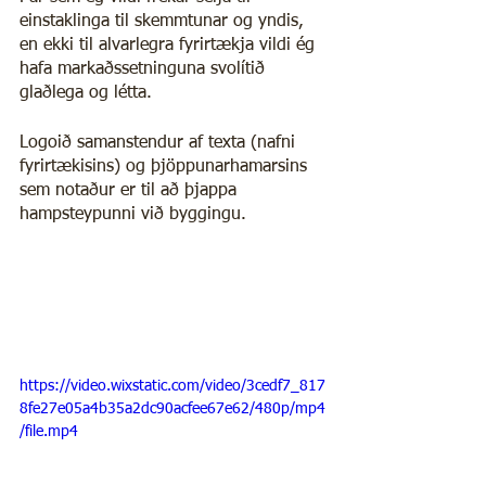
einstaklinga til skemmtunar og yndis, 
en ekki til alvarlegra fyrirtækja vildi ég 
hafa markaðssetninguna svolítið 
glaðlega og létta.
Logoið samanstendur af texta (nafni 
fyrirtækisins) og þjöppunarhamarsins 
sem notaður er til að þjappa 
hampsteypunni við byggingu.
https://video.wixstatic.com/video/3cedf7_817
8fe27e05a4b35a2dc90acfee67e62/480p/mp4
/file.mp4