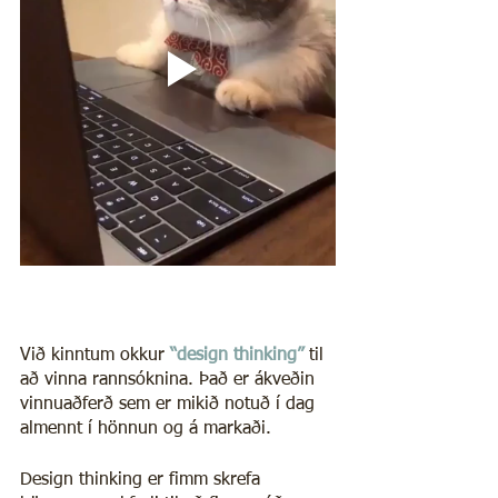
Við kinntum okkur
“design thinking”
 til 
að vinna rannsóknina. Það er ákveðin 
vinnuaðferð sem er mikið notuð í dag 
almennt í hönnun og á markaði. 
Design thinking er fimm skrefa 