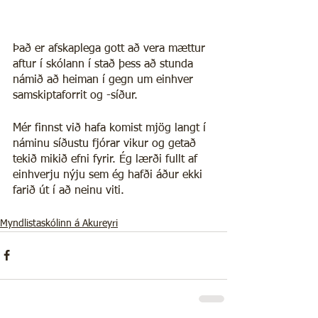
Það er afskaplega gott að vera mættur 
aftur í skólann í stað þess að stunda 
námið að heiman í gegn um einhver 
samskiptaforrit og -síður.
Mér finnst við hafa komist mjög langt í 
náminu síðustu fjórar vikur og getað 
tekið mikið efni fyrir. Ég lærði fullt af 
einhverju nýju sem ég hafði áður ekki 
farið út í að neinu viti. 
Myndlistaskólinn á Akureyri