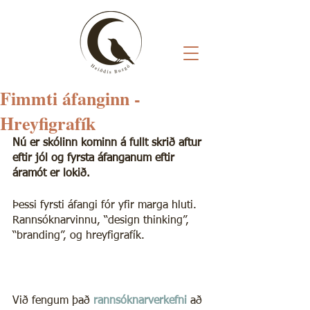
Fimmti áfanginn -
Hreyfigrafík
Nú er skólinn kominn á fullt skrið aftur 
eftir jól og fyrsta áfanganum eftir 
áramót er lokið.
Þessi fyrsti áfangi fór yfir marga hluti. 
Rannsóknarvinnu, “design thinking”, 
“branding”, og hreyfigrafík.
Við fengum það 
rannsóknarverkefni
að 